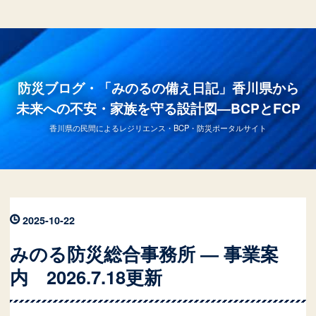
防災ブログ・「みのるの備え日記」香川県から
未来への不安・家族を守る設計図―BCPとFCP
香川県の民間によるレジリエンス・BCP・防災ポータルサイト
2025
-
10
-
22
みのる防災総合事務所 ― 事業案
内 2026.7.18更新